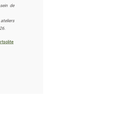
sein de
teliers
26.
Artsolite