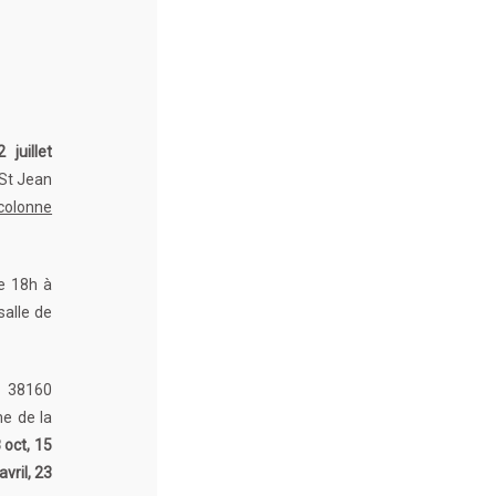
uillet
 St Jean
colonne
e 18h à
salle de
, 38160
me de la
 oct, 15
vril, 23