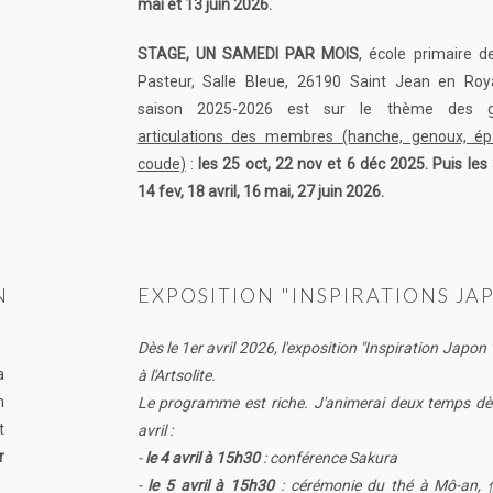
mai et 13 juin 2026.
STAGE, UN SAMEDI PAR MOIS
, école primaire d
Pasteur, Salle Bleue, 26190 Saint Jean en Roy
saison 2025-2026 est sur le thème des
articulations des membres (hanche, genoux, ép
coude)
:
les 25 oct, 22 nov et 6 déc 2025. Puis les 
14 fev, 18 avril, 16 mai, 27 juin 2026.
N
EXPOSITION "INSPIRATIONS JA
Dès le 1er avril 2026, l'exposition "Inspiration Japon
a
à l'Artsolite.
n
Le programme est riche. J'animerai deux temps dè
t
avril :
r
-
le 4 avril à 15h30
: conférence Sakura
-
le 5 avril à 15h30
: cérémonie du thé à Mô-an,