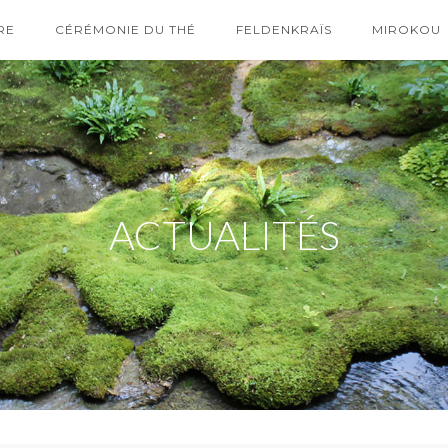
RE
CÉRÉMONIE DU THÉ
FELDENKRAÏS
MIROKOU
ACTUALITÉS