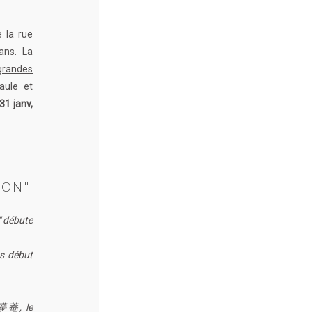
e la rue
ans. La
grandes
aule et
31 janv,
PON"
 " débute
s début
 儚菴, le