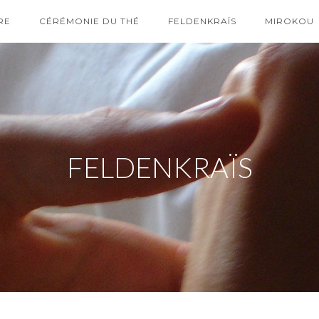
RE
CÉRÉMONIE DU THÉ
FELDENKRAÏS
MIROKOU
FELDENKRAÏS